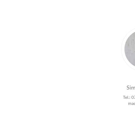
Si
Tel.: 
mad