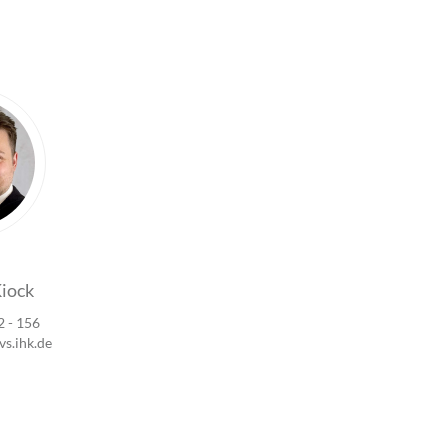
Kiock
2 - 156
s.ihk.de