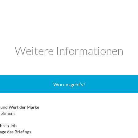
Weitere Informationen
Worum geht’s?
n und Wert der Marke
rnehmens
Ihren Job
age des Brieﬁngs