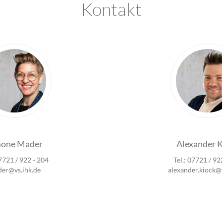
Kontakt
mone Mader
Alexander 
07721 / 922 - 204
Tel.: 07721 / 92
er@vs.ihk.de
alexander.kiock@v